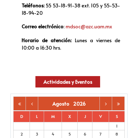
Teléfonos:
55 53-18-91-38 ext. 105 y 55-53-
18-94-20
Correo electrónico
:
mdsoc@azc.uam.mx
Horario de atención:
Lunes a viernes de
10:00 a 16:30 hrs.
Actividades y Eventos
Agosto
2026
D
L
M
X
J
V
S
1
2
3
4
5
6
7
8