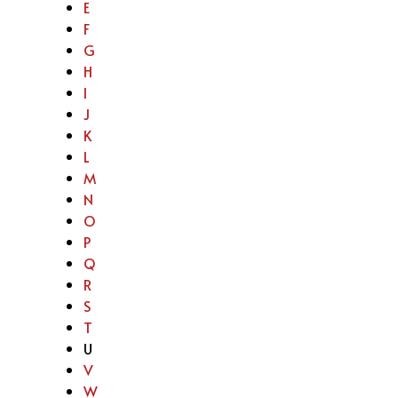
E
F
G
H
I
J
K
L
M
N
O
P
Q
R
S
T
U
V
W