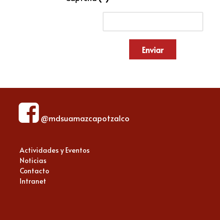
Enviar
@mdsuamazcapotzalco
Actividades y Eventos
Noticias
Contacto
Intranet