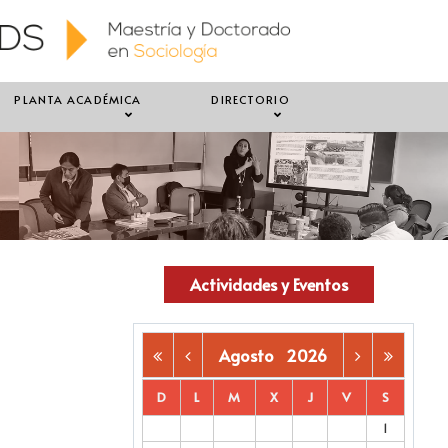
PLANTA ACADÉMICA
DIRECTORIO
Actividades y Eventos
Agosto
2026
D
L
M
X
J
V
S
1