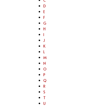
D
E
F
G
H
I
J
K
L
M
N
O
P
Q
R
S
T
U