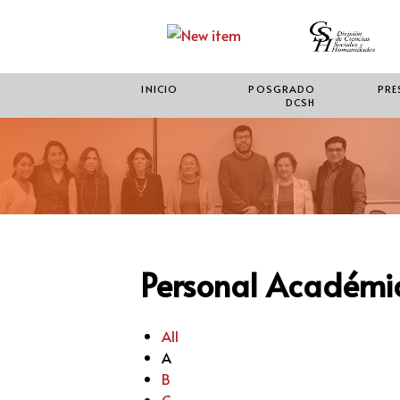
INICIO
POSGRADO
PRE
DCSH
Personal Académic
All
A
B
C