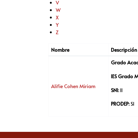
V
W
X
Y
Z
Nombre
Descripción
Grado Acad
IES Grado 
Alifie Cohen Miriam
SNI:
II
PRODEP:
SI