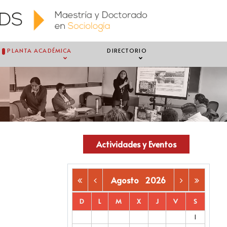
PLANTA ACADÉMICA
DIRECTORIO
Actividades y Eventos
Agosto
2026
D
L
M
X
J
V
S
1