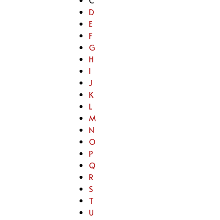
D
E
F
G
H
I
J
K
L
M
N
O
P
Q
R
S
T
U