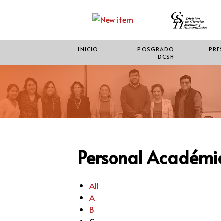
INICIO
POSGRADO
PRE
DCSH
Personal Académic
All
A
B
C