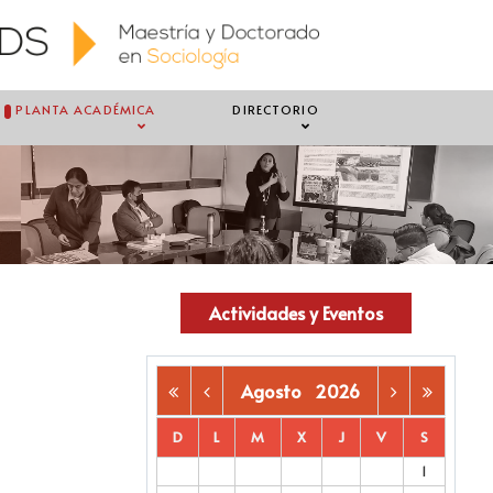
PLANTA ACADÉMICA
DIRECTORIO
Actividades y Eventos
Agosto
2026
D
L
M
X
J
V
S
1