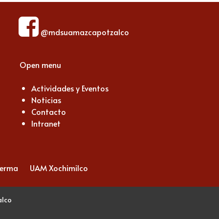
@mdsuamazcapotzalco
Open menu
Actividades y Eventos
Noticias
Contacto
Intranet
Lerma
UAM Xochimilco
alco