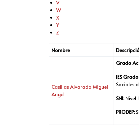
V
W
X
Y
Z
Nombre
Descripci
Grado Ac
IES Grad
Sociales d
Casillas Alvarado Miguel
Angel
SNI:
Nivel I
PRODEP:
S