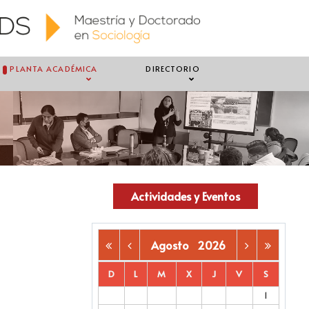
PLANTA ACADÉMICA
DIRECTORIO
Actividades y Eventos
Agosto
2026
D
L
M
X
J
V
S
1