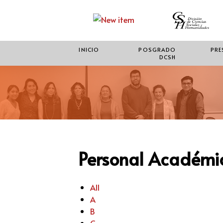
INICIO
POSGRADO
PRE
DCSH
Personal Académic
All
A
B
C