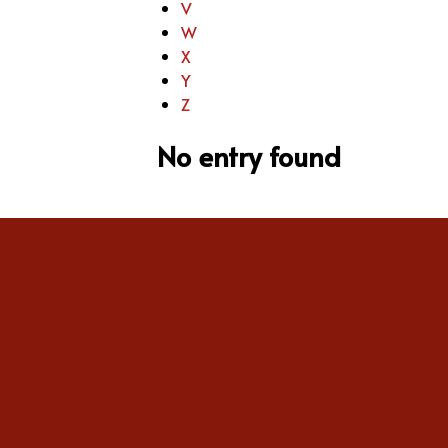
V
W
X
Y
Z
No entry found