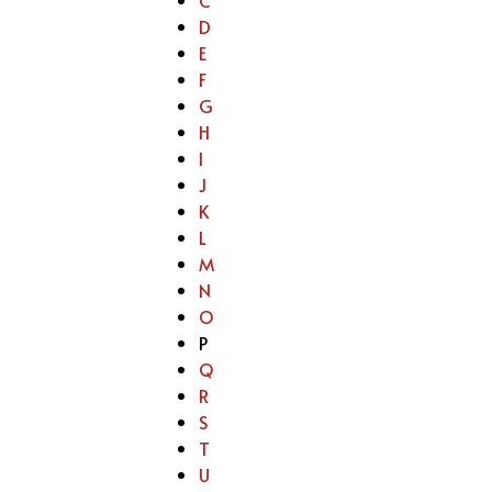
D
E
F
G
H
I
J
K
L
M
N
O
P
Q
R
S
T
U