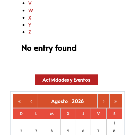
V
W
X
Y
Z
No entry found
Actividades y Eventos
Agosto
2026
D
L
M
X
J
V
S
1
2
3
4
5
6
7
8