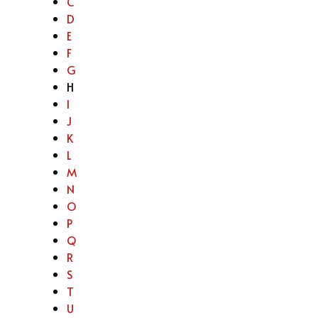
C
D
E
F
G
H
I
J
K
L
M
N
O
P
Q
R
S
T
U